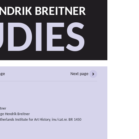
NDRIK BREITNER
DIES
age
Next page
tner
rge Hendrik Breitner
erlands Institute for Art History, inv./cat.nr. BR 1450