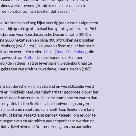
schilderkunst
, dat in Breitners sterfjaar verscheen, in
iens werk: ‘tevens lijkt mij hier en daar de hulp te
2
 een photographisch toestel (dat gevaar)’.
a Breitners dood nog bijna veertig jaar voordat algemeen
dat hij op zo’n grote schaal had gefotografeerd. In 1961
jksbureau voor Kunsthistorische Documentatie (RKD) in
na 2000 negatieven en bijna 300 afdrukken geschonken
edenburg (1908-1990). Ze waren afkomstig uit het bezit
t tevoren overleden vader,
J.H.H. (‘Joop’) Siedenburg
, die
s geweest van
Buffa
, de kunsthandel die Breitner
digde in diens laatste levensjaren. Siedenburg had ze
t gekregen van Breitners weduwe, Marie Jordan (1866-
nt dat die schenking plaatsvond en wereldkundig werd
 er inmiddels heel wat ruimhartiger geoordeeld over het
 foto’s door kunstenaars. De perscommentaren waren dan
n negatief. Indien Breitner zich daadwerkelijk zorgen
zijn postume reputatie, dan heeft Joop Siedenburg lang
ht, of beter gezegd lang genoeg geleefd, om ervoor te
de negatieven en afdrukken pas geopenbaard werden op
at vrijwel niemand Breitner er nog om zou aanvallen.