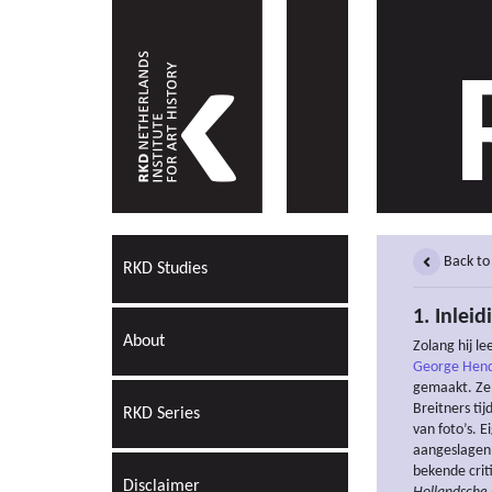
Back to
RKD Studies
1. Inleid
About
Zolang hij l
George Hend
gemaakt. Zelf
Breitners tij
RKD Series
van foto’s. 
aangeslagen 
bekende crit
Disclaimer