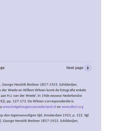
age
Next page
),
George Hendrik Breitner 1857-1923. Schilderijen,
an der Weele en Willem Witsen komt de fotografie enkele
 aan H.J. van der Weele’, in
19de eeuwse Nederlandse
6]), pp. 127-173. De Witsen-correspondentie is
ia
www.hetgeheugenvannederland.nl
en
www.dbnl.org
 op den tegenwoordigen tijd
, Amsterdam 1923, p. 122. Vgl.
),
George Hendrik Breitner 1857-1923. Schilderijen,