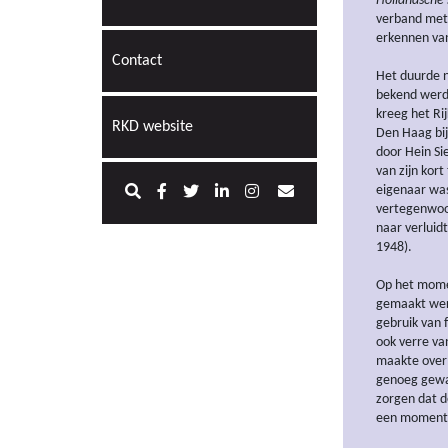
Hollandsche 
verband met d
erkennen van
Contact
Het duurde n
bekend werd 
kreeg het Ri
RKD website
Den Haag bij
door Hein Si
van zijn kor
eigenaar wa
vertegenwoor
naar verluid
1948).
Op het mome
gemaakt werd
gebruik van
ook verre va
maakte over 
genoeg gewac
zorgen dat 
een moment d