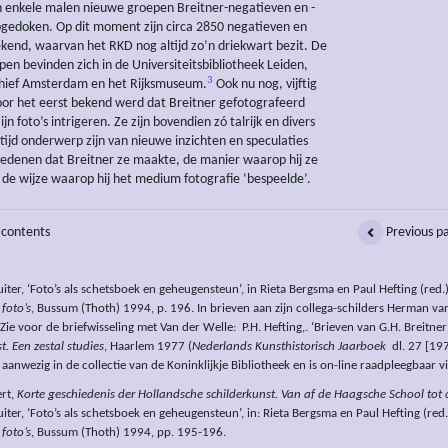
jn enkele malen nieuwe groepen Breitner-negatieven en -
gedoken. Op dit moment zijn circa 2850 negatieven en
kend, waarvan het RKD nog altijd zo’n driekwart bezit. De
pen bevinden zich in de Universiteitsbibliotheek Leiden,
3
chief Amsterdam en het Rijksmuseum.
Ook nu nog, vijftig
oor het eerst bekend werd dat Breitner gefotografeerd
zijn foto’s intrigeren. Ze zijn bovendien zó talrijk en divers
ltijd onderwerp zijn van nieuwe inzichten en speculaties
edenen dat Breitner ze maakte, de manier waarop hij ze
 de wijze waarop hij het medium fotografie ‘bespeelde’.
 contents
Previous p
iter, ‘Foto’s als schetsboek en geheugensteun’, in Rieta Bergsma en Paul Hefting (red.
foto’s
, Bussum (Thoth) 1994, p. 196. In brieven aan zijn collega-schilders Herman v
Zie voor de briefwisseling met Van der Welle: P.H. Hefting,. ‘Brieven van G.H. Breitner
t. Een zestal studies
, Haarlem 1977 (
Nederlands Kunsthistorisch Jaarboek
dl. 27 [197
aanwezig in de collectie van de Koninklijkje Bibliotheek en is on-line raadpleegbaar v
ert,
Korte geschiedenis der Hollandsche schilderkunst. Van af de Haagsche School tot
iter, ‘Foto’s als schetsboek en geheugensteun’, in: Rieta Bergsma en Paul Hefting (red.
foto’s
, Bussum (Thoth) 1994, pp. 195-196.