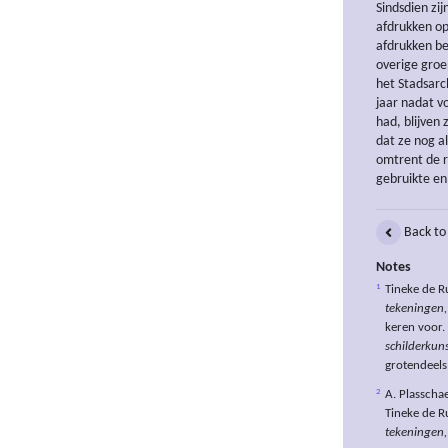
Sindsdien zi
afdrukken op
afdrukken be
overige groe
het Stadsar
jaar nadat v
had, blijven 
dat ze nog a
omtrent de r
gebruikte en
Back to
Notes
1
Tineke de Ru
tekeningen, 
keren voor. 
schilderkuns
grotendeels 
2
A. Plasscha
Tineke de Ru
tekeningen, 