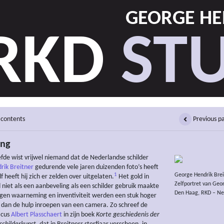
GEORGE HE
RKD
STU
 contents
Previous p
ing
eefde wist vrijwel niemand dat de Nederlandse schilder
rik Breitner
gedurende vele jaren duizenden foto’s heeft
1
George Hendrik Brei
 heeft hij zich er zelden over uitgelaten.
Het gold in
Zelfportret van Geo
d niet als een aanbeveling als een schilder gebruik maakte
Den Haag, RKD – Neth
Eigen waarneming en inventiviteit werden een stuk hoger
dan de hulp inroepen van een camera. Zo schreef de
icus
Albert Plasschaert
in zijn boek
Korte geschiedenis der